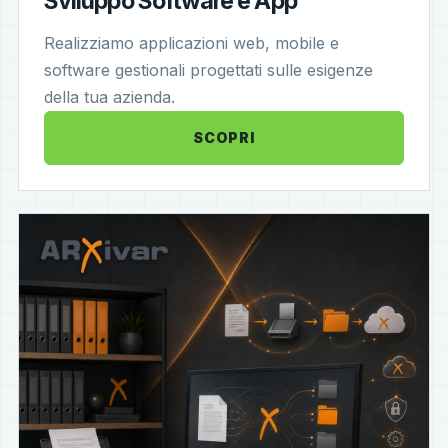
Sviluppo Software e App
Realizziamo applicazioni web, mobile e
software gestionali progettati sulle esigenze
della tua azienda.
SCOPRI