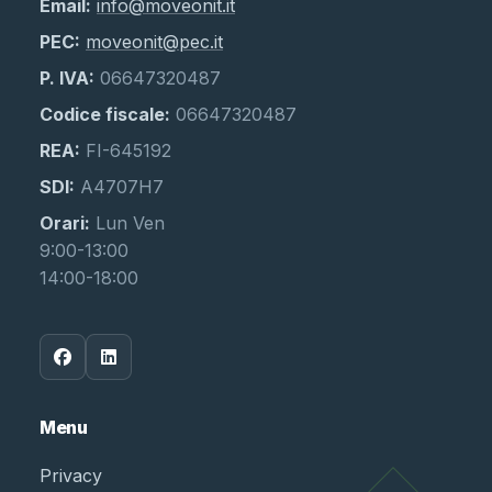
Email:
info@moveonit.it
PEC:
moveonit@pec.it
P. IVA:
06647320487
Codice fiscale:
06647320487
REA:
FI-645192
SDI:
A4707H7
Orari:
Lun Ven
9:00-13:00
14:00-18:00
Menu
Privacy