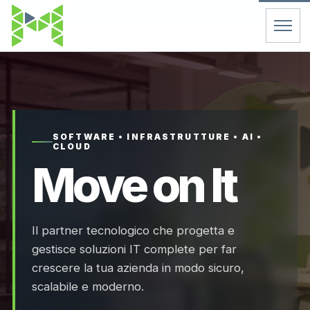
Home
Servizi
SOFTWARE • INFRASTRUTTURE • AI •
CLOUD
Chi Siamo
Move on It
Contatti
Il partner tecnologico che progetta e
FAQ
gestisce soluzioni IT complete per far
crescere la tua azienda in modo sicuro,
Support
scalabile e moderno.