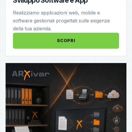
Sviluppo Software e App
Realizziamo applicazioni web, mobile e
software gestionali progettati sulle esigenze
della tua azienda.
SCOPRI