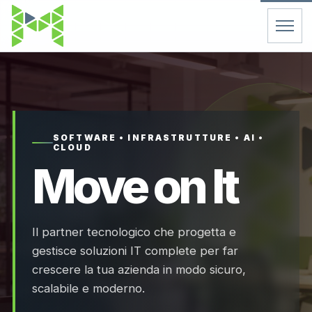
Home
Servizi
SOFTWARE • INFRASTRUTTURE • AI •
CLOUD
Chi Siamo
Move on It
Contatti
Il partner tecnologico che progetta e
FAQ
gestisce soluzioni IT complete per far
crescere la tua azienda in modo sicuro,
Support
scalabile e moderno.