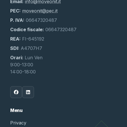
Email:
info@moveonit.it
PEC:
moveonit@pec.it
P. IVA:
06647320487
Codice fiscale:
06647320487
REA:
FI-645192
SDI:
A4707H7
Orari:
Lun Ven
9:00-13:00
14:00-18:00
Menu
Privacy