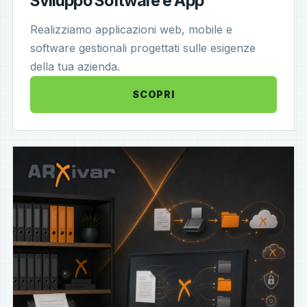
Sviluppo Software e App
Realizziamo applicazioni web, mobile e
software gestionali progettati sulle esigenze
della tua azienda.
SCOPRI