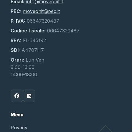
Email:
info@moveonit.it
PEC:
moveonit@pec.it
P. IVA:
06647320487
Codice fiscale:
06647320487
REA:
FI-645192
SDI:
A4707H7
Orari:
Lun Ven
9:00-13:00
14:00-18:00
Menu
Privacy