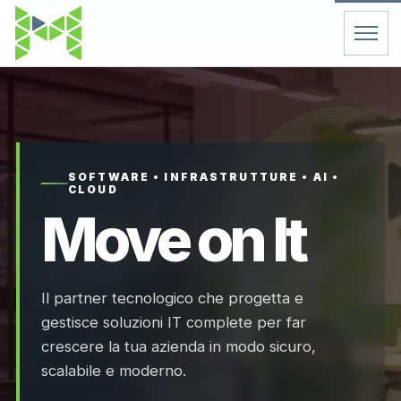
Home
Servizi
SOFTWARE • INFRASTRUTTURE • AI •
CLOUD
Chi Siamo
Move on It
Contatti
Il partner tecnologico che progetta e
FAQ
gestisce soluzioni IT complete per far
crescere la tua azienda in modo sicuro,
Support
scalabile e moderno.