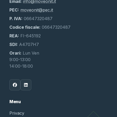
Email:
info@moveonit.it
PEC:
moveonit@pec.it
P. IVA:
06647320487
Codice fiscale:
06647320487
REA:
FI-645192
SDI:
A4707H7
Orari:
Lun Ven
9:00-13:00
14:00-18:00
Menu
Privacy