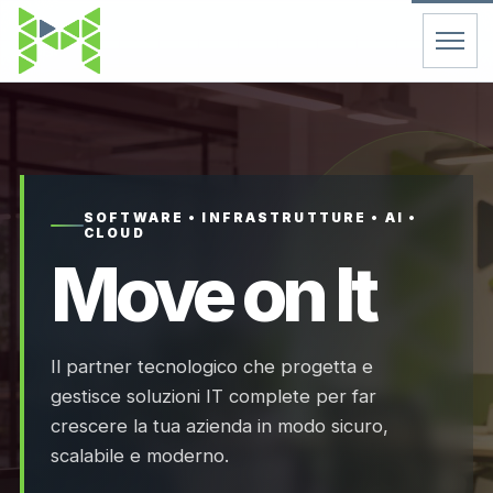
Home
Servizi
SOFTWARE • INFRASTRUTTURE • AI •
CLOUD
Chi Siamo
Move on It
Contatti
Il partner tecnologico che progetta e
FAQ
gestisce soluzioni IT complete per far
crescere la tua azienda in modo sicuro,
Support
scalabile e moderno.