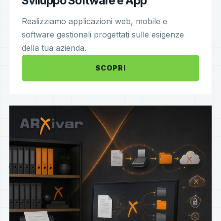
Sviluppo Software e App
Realizziamo applicazioni web, mobile e
software gestionali progettati sulle esigenze
della tua azienda.
SCOPRI