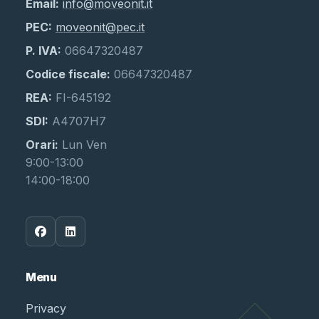
Email:
info@moveonit.it
PEC:
moveonit@pec.it
P. IVA:
06647320487
Codice fiscale:
06647320487
REA:
FI-645192
SDI:
A4707H7
Orari:
Lun Ven
9:00-13:00
14:00-18:00
Menu
Privacy