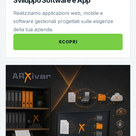
Sviluppo Software e App
Realizziamo applicazioni web, mobile e
software gestionali progettati sulle esigenze
della tua azienda.
SCOPRI