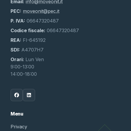
Email:
info@moveonit.it
PEC:
moveonit@pec.it
P. IVA:
06647320487
Codice fiscale:
06647320487
REA:
FI-645192
SDI:
A4707H7
Orari:
Lun Ven
9:00-13:00
14:00-18:00
Menu
Privacy