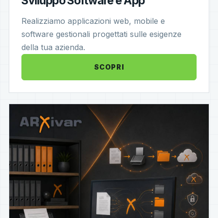
Sviluppo Software e App
Realizziamo applicazioni web, mobile e
software gestionali progettati sulle esigenze
della tua azienda.
SCOPRI