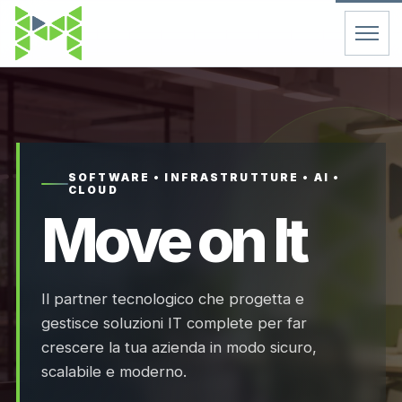
Home
Servizi
SOFTWARE • INFRASTRUTTURE • AI •
CLOUD
Chi Siamo
Move on It
Contatti
Il partner tecnologico che progetta e
FAQ
gestisce soluzioni IT complete per far
crescere la tua azienda in modo sicuro,
Support
scalabile e moderno.