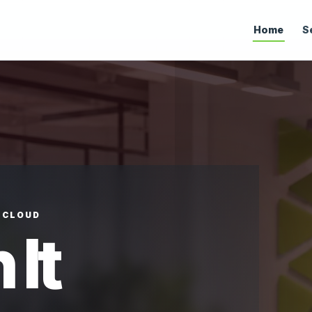
Home
S
• CLOUD
 It