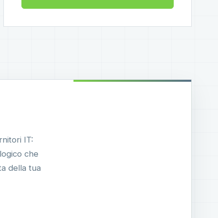
nitori IT:
ologico che
a della tua