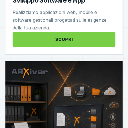
Sviluppo Software e App
Realizziamo applicazioni web, mobile e
software gestionali progettati sulle esigenze
della tua azienda.
SCOPRI