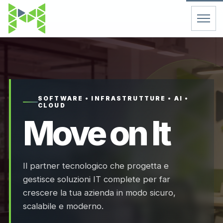
Home
Servizi
SOFTWARE • INFRASTRUTTURE • AI •
CLOUD
Chi Siamo
Move on It
Contatti
Il partner tecnologico che progetta e
FAQ
gestisce soluzioni IT complete per far
crescere la tua azienda in modo sicuro,
Support
scalabile e moderno.