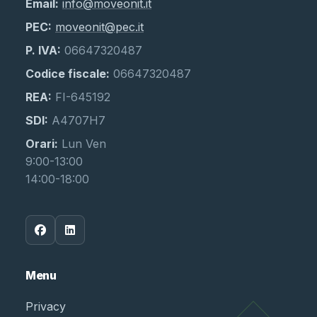
Email:
info@moveonit.it
PEC:
moveonit@pec.it
P. IVA:
06647320487
Codice fiscale:
06647320487
REA:
FI-645192
SDI:
A4707H7
Orari:
Lun Ven
9:00-13:00
14:00-18:00
Menu
Privacy