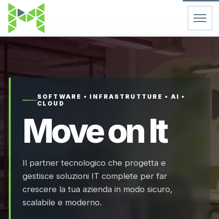
Home
Servizi
SOFTWARE • INFRASTRUTTURE • AI •
CLOUD
Chi Siamo
Move on It
Contatti
Il partner tecnologico che progetta e
FAQ
gestisce soluzioni IT complete per far
crescere la tua azienda in modo sicuro,
Support
scalabile e moderno.