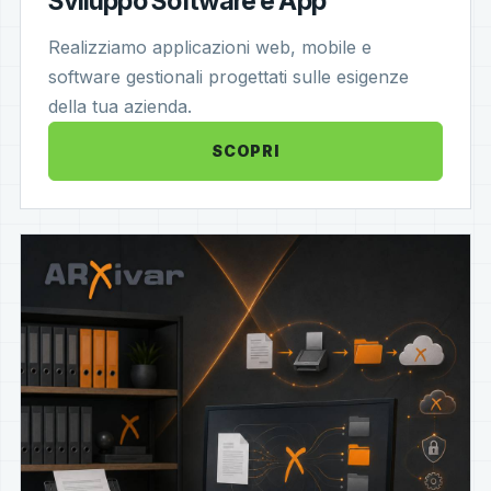
Sviluppo Software e App
Realizziamo applicazioni web, mobile e
software gestionali progettati sulle esigenze
della tua azienda.
SCOPRI