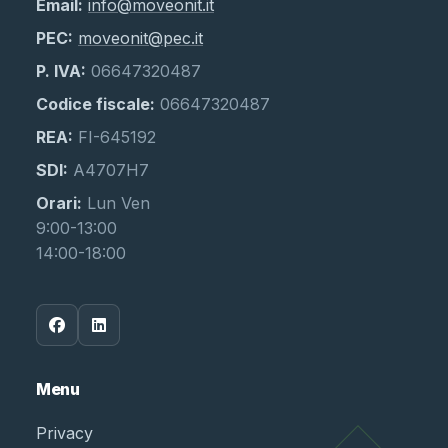
Email:
info@moveonit.it
PEC:
moveonit@pec.it
P. IVA:
06647320487
Codice fiscale:
06647320487
REA:
FI-645192
SDI:
A4707H7
Orari:
Lun Ven
9:00-13:00
14:00-18:00
Menu
Privacy