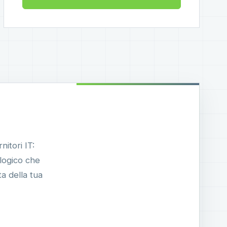
nitori IT:
ologico che
a della tua