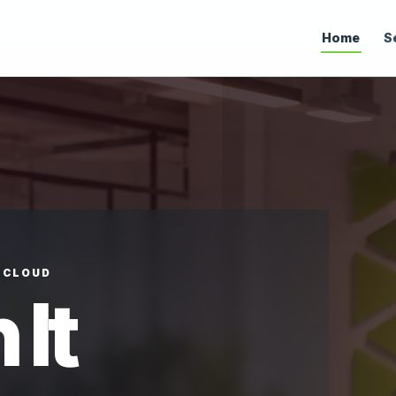
Home
S
• CLOUD
 It