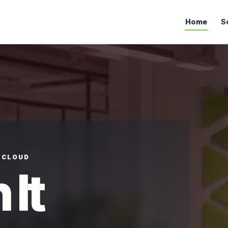
Home
S
• CLOUD
 It