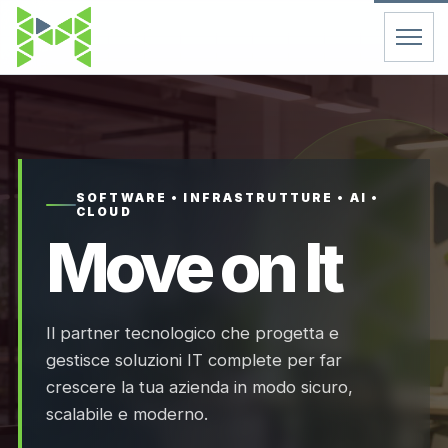
Home
Servizi
SOFTWARE • INFRASTRUTTURE • AI •
CLOUD
Chi Siamo
Move on It
Contatti
Il partner tecnologico che progetta e
FAQ
gestisce soluzioni IT complete per far
crescere la tua azienda in modo sicuro,
Support
scalabile e moderno.