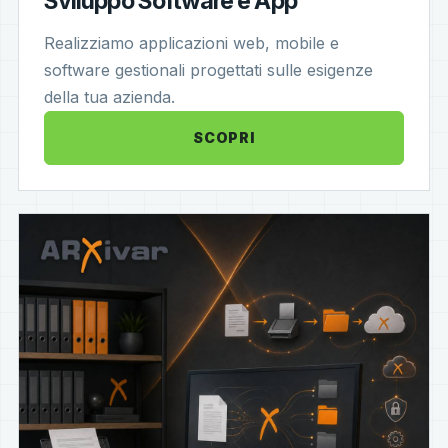
Sviluppo Software e App
Realizziamo applicazioni web, mobile e
software gestionali progettati sulle esigenze
della tua azienda.
SCOPRI