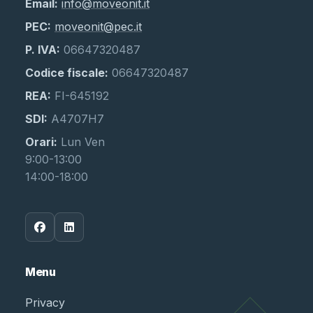
Email:
info@moveonit.it
PEC:
moveonit@pec.it
P. IVA:
06647320487
Codice fiscale:
06647320487
REA:
FI-645192
SDI:
A4707H7
Orari:
Lun Ven
9:00-13:00
14:00-18:00
Menu
Privacy