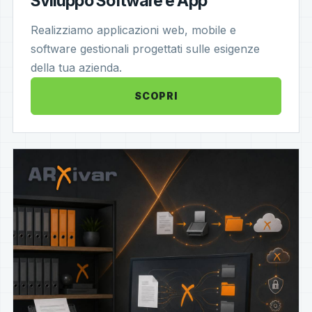
Sviluppo Software e App
Realizziamo applicazioni web, mobile e
software gestionali progettati sulle esigenze
della tua azienda.
SCOPRI