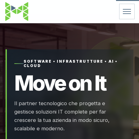
Home
Servizi
SOFTWARE • INFRASTRUTTURE • AI •
CLOUD
Chi Siamo
Move on It
Contatti
Il partner tecnologico che progetta e
FAQ
gestisce soluzioni IT complete per far
crescere la tua azienda in modo sicuro,
Support
scalabile e moderno.