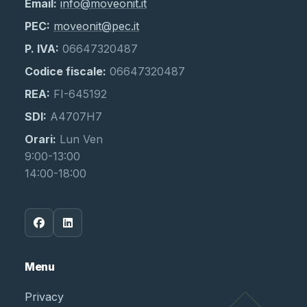
Email:
info@moveonit.it
PEC:
moveonit@pec.it
P. IVA:
06647320487
Codice fiscale:
06647320487
REA:
FI-645192
SDI:
A4707H7
Orari:
Lun Ven
9:00-13:00
14:00-18:00
Menu
Privacy