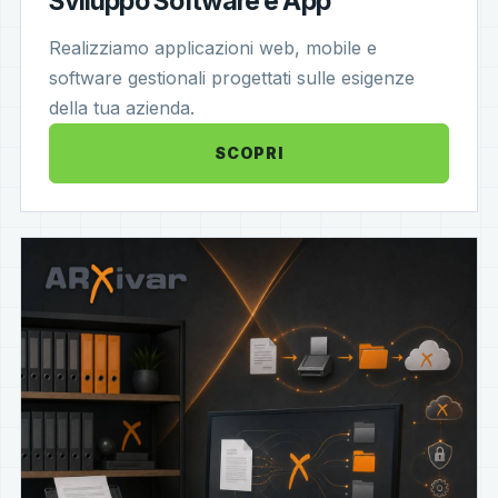
Sviluppo Software e App
Realizziamo applicazioni web, mobile e
software gestionali progettati sulle esigenze
della tua azienda.
SCOPRI