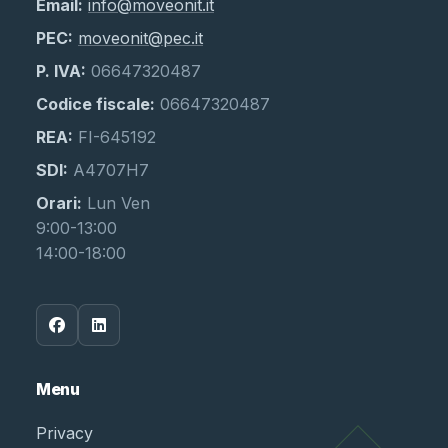
Email:
info@moveonit.it
PEC:
moveonit@pec.it
P. IVA:
06647320487
Codice fiscale:
06647320487
REA:
FI-645192
SDI:
A4707H7
Orari:
Lun Ven
9:00-13:00
14:00-18:00
Menu
Privacy