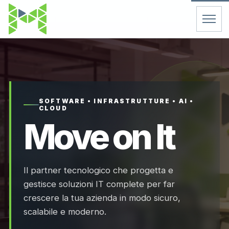
Home
Servizi
SOFTWARE • INFRASTRUTTURE • AI •
CLOUD
Chi Siamo
Move on It
Contatti
Il partner tecnologico che progetta e
FAQ
gestisce soluzioni IT complete per far
crescere la tua azienda in modo sicuro,
Support
scalabile e moderno.