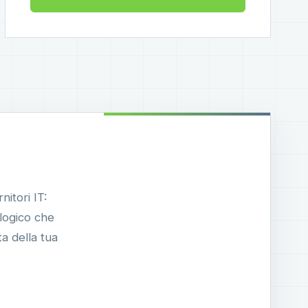
nitori IT:
ologico che
a della tua