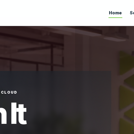
Home
S
• CLOUD
 It