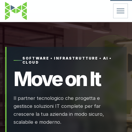
Home
Servizi
SOFTWARE • INFRASTRUTTURE • AI •
CLOUD
Chi Siamo
Move on It
Contatti
Il partner tecnologico che progetta e
FAQ
gestisce soluzioni IT complete per far
crescere la tua azienda in modo sicuro,
Support
scalabile e moderno.