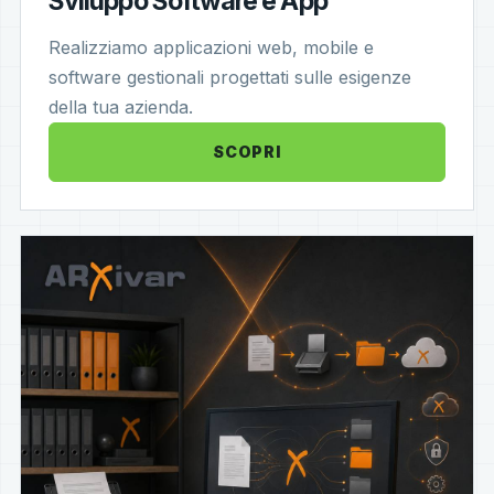
Sviluppo Software e App
Realizziamo applicazioni web, mobile e
software gestionali progettati sulle esigenze
della tua azienda.
SCOPRI