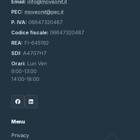
Email:
info@moveonit.it
PEC:
moveonit@pec.it
P. IVA:
06647320487
Codice fiscale:
06647320487
REA:
FI-645192
SDI:
A4707H7
Orari:
Lun Ven
9:00-13:00
14:00-18:00
Menu
Privacy