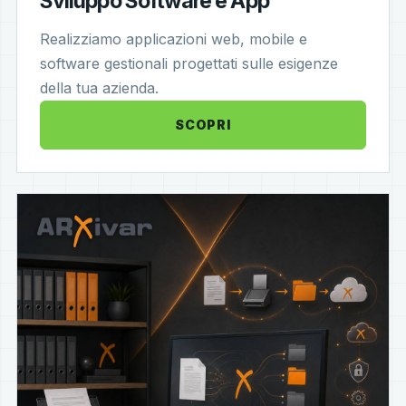
Sviluppo Software e App
Realizziamo applicazioni web, mobile e
software gestionali progettati sulle esigenze
della tua azienda.
SCOPRI