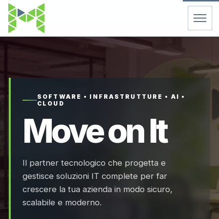
Home
Servizi
SOFTWARE • INFRASTRUTTURE • AI •
CLOUD
Chi Siamo
Move on It
Contatti
Il partner tecnologico che progetta e
FAQ
gestisce soluzioni IT complete per far
crescere la tua azienda in modo sicuro,
Support
scalabile e moderno.