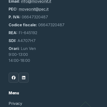
Email:
info@moveonit.it
PEC:
moveonit@pec.it
P. IVA:
06647320487
Codice fiscale:
06647320487
REA:
FI-645192
SDI:
A4707H7
Orari:
Lun Ven
9:00-13:00
14:00-18:00
Menu
Privacy