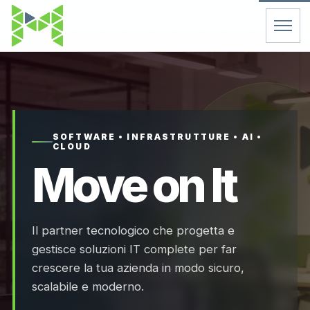
Home
Servizi
SOFTWARE • INFRASTRUTTURE • AI •
CLOUD
Chi Siamo
Move on It
Contatti
Il partner tecnologico che progetta e
FAQ
gestisce soluzioni IT complete per far
crescere la tua azienda in modo sicuro,
Support
scalabile e moderno.