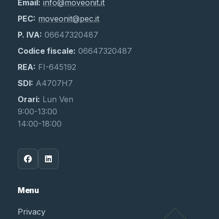
Email:
info@moveonit.it
PEC:
moveonit@pec.it
P. IVA:
06647320487
Codice fiscale:
06647320487
REA:
FI-645192
SDI:
A4707H7
Orari:
Lun Ven
9:00-13:00
14:00-18:00
Menu
Privacy