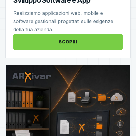
Sviluppo Software e App
Realizziamo applicazioni web, mobile e
software gestionali progettati sulle esigenze
della tua azienda.
SCOPRI