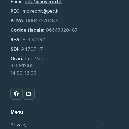
Email:
info@moveonit.it
PEC:
moveonit@pec.it
P. IVA:
06647320487
Codice fiscale:
06647320487
REA:
FI-645192
SDI:
A4707H7
Orari:
Lun Ven
9:00-13:00
14:00-18:00
Menu
Privacy