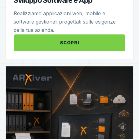
Sviluppo Software e App
Realizziamo applicazioni web, mobile e
software gestionali progettati sulle esigenze
della tua azienda.
SCOPRI