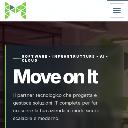
Home
Servizi
SOFTWARE • INFRASTRUTTURE • AI •
CLOUD
Chi Siamo
Move on It
Contatti
Il partner tecnologico che progetta e
FAQ
gestisce soluzioni IT complete per far
crescere la tua azienda in modo sicuro,
Support
scalabile e moderno.