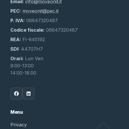
Email:
info@moveonit.it
PEC:
moveonit@pec.it
P. IVA:
06647320487
Codice fiscale:
06647320487
REA:
FI-645192
SDI:
A4707H7
Orari:
Lun Ven
9:00-13:00
14:00-18:00
Menu
Privacy