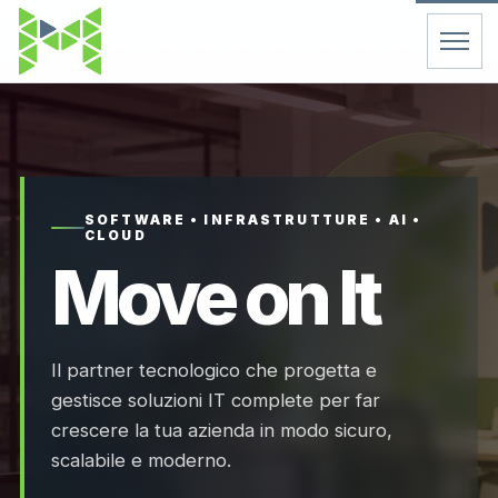
Home
Servizi
SOFTWARE • INFRASTRUTTURE • AI •
CLOUD
Chi Siamo
Move on It
Contatti
Il partner tecnologico che progetta e
FAQ
gestisce soluzioni IT complete per far
crescere la tua azienda in modo sicuro,
Support
scalabile e moderno.