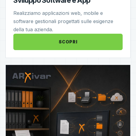
Sviluppo Software e App
Realizziamo applicazioni web, mobile e
software gestionali progettati sulle esigenze
della tua azienda.
SCOPRI