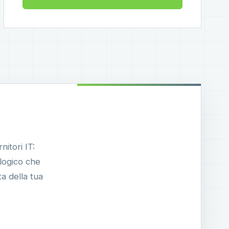
nitori IT:
ologico che
a della tua