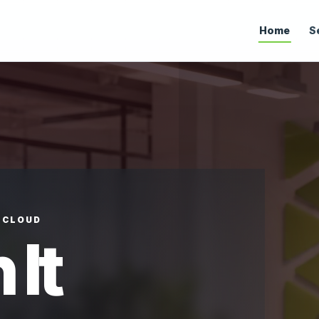
Home
S
• CLOUD
 It