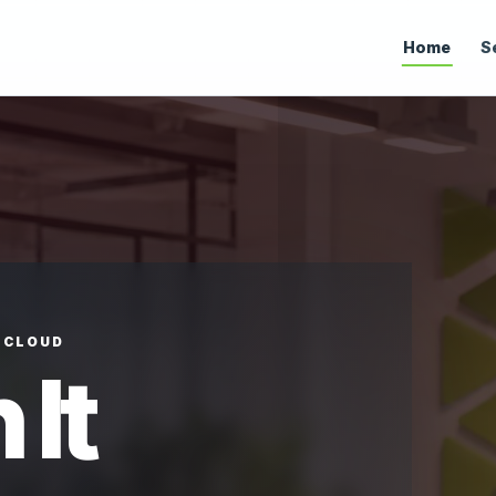
Home
S
• CLOUD
 It