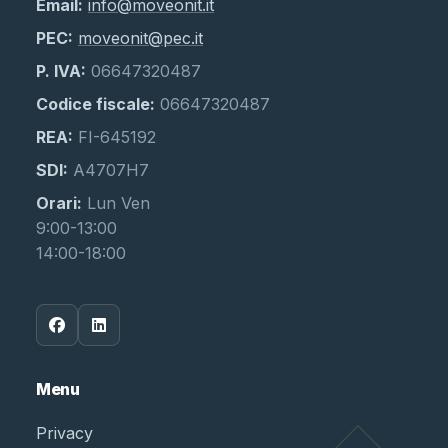
Email:
info@moveonit.it
PEC:
moveonit@pec.it
P. IVA:
06647320487
Codice fiscale:
06647320487
REA:
FI-645192
SDI:
A4707H7
Orari:
Lun Ven
9:00-13:00
14:00-18:00
Menu
Privacy