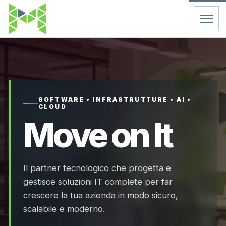
Home
Servizi
SOFTWARE • INFRASTRUTTURE • AI •
CLOUD
Chi Siamo
Move on It
Contatti
Il partner tecnologico che progetta e
FAQ
gestisce soluzioni IT complete per far
crescere la tua azienda in modo sicuro,
Support
scalabile e moderno.