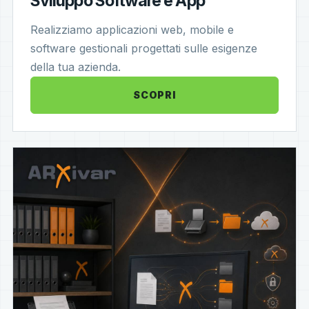
Sviluppo Software e App
Realizziamo applicazioni web, mobile e
software gestionali progettati sulle esigenze
della tua azienda.
SCOPRI