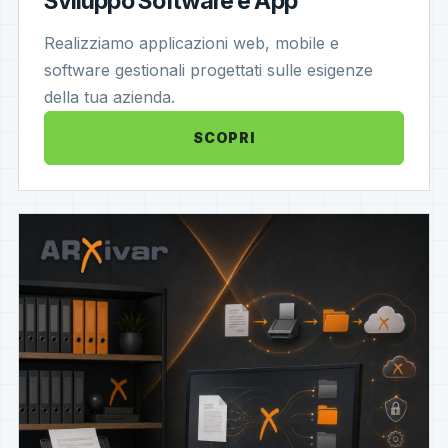
Sviluppo Software e App
Realizziamo applicazioni web, mobile e
software gestionali progettati sulle esigenze
della tua azienda.
SCOPRI