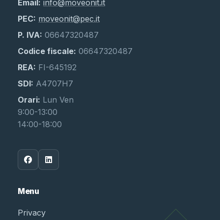
Email:
info@moveonit.it
PEC:
moveonit@pec.it
P. IVA:
06647320487
Codice fiscale:
06647320487
REA:
FI-645192
SDI:
A4707H7
Orari:
Lun Ven
9:00-13:00
14:00-18:00
Menu
Privacy