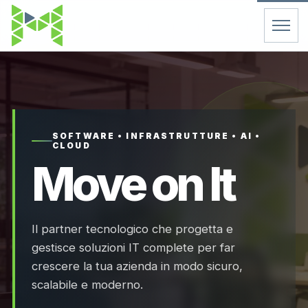
Home
Servizi
SOFTWARE • INFRASTRUTTURE • AI •
CLOUD
Chi Siamo
Move on It
Contatti
Il partner tecnologico che progetta e
FAQ
gestisce soluzioni IT complete per far
crescere la tua azienda in modo sicuro,
Support
scalabile e moderno.