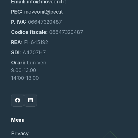
Email:
info@moveonit.it
PEC:
moveonit@pec.it
P. IVA:
06647320487
Codice fiscale:
06647320487
REA:
FI-645192
SDI:
A4707H7
Orari:
Lun Ven
9:00-13:00
14:00-18:00
Menu
Privacy