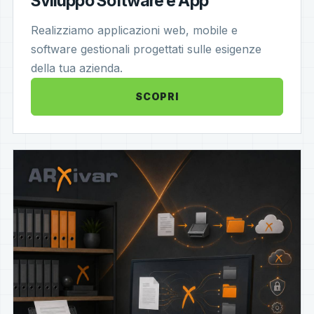
Sviluppo Software e App
Realizziamo applicazioni web, mobile e
software gestionali progettati sulle esigenze
della tua azienda.
SCOPRI