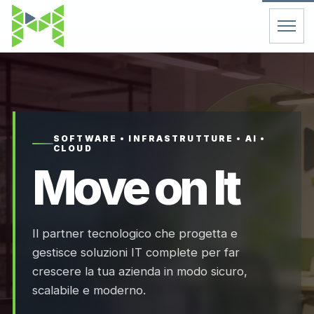
Home
Servizi
SOFTWARE • INFRASTRUTTURE • AI •
CLOUD
Chi Siamo
Move on It
Contatti
Il partner tecnologico che progetta e
FAQ
gestisce soluzioni IT complete per far
crescere la tua azienda in modo sicuro,
Support
scalabile e moderno.