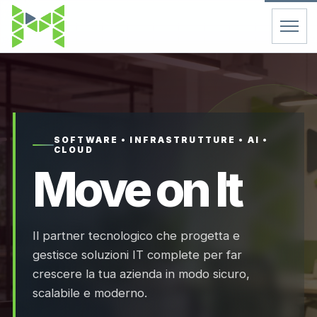
Home
Servizi
SOFTWARE • INFRASTRUTTURE • AI •
CLOUD
Chi Siamo
Move on It
Contatti
Il partner tecnologico che progetta e
FAQ
gestisce soluzioni IT complete per far
crescere la tua azienda in modo sicuro,
Support
scalabile e moderno.