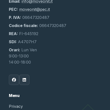
Email:
info@moveonit.it
PEC:
moveonit@pec.it
P. IVA:
06647320487
Codice fiscale:
06647320487
REA:
FI-645192
SDI:
A4707H7
Orari:
Lun Ven
9:00-13:00
14:00-18:00
Menu
Privacy