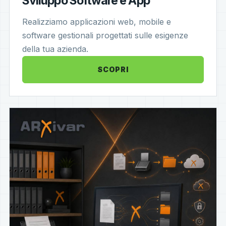
Sviluppo Software e App
Realizziamo applicazioni web, mobile e
software gestionali progettati sulle esigenze
della tua azienda.
SCOPRI