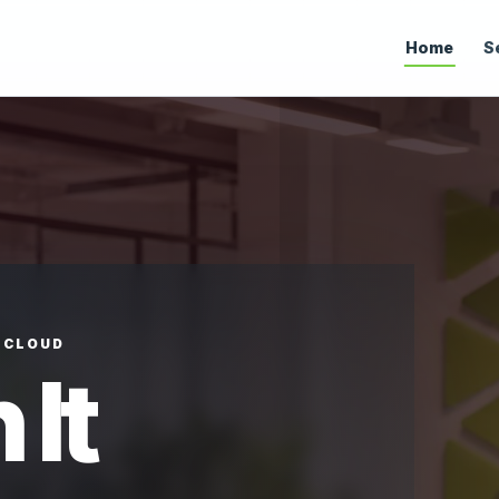
Home
S
• CLOUD
 It