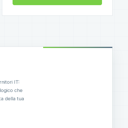
nitori IT:
ologico che
a della tua