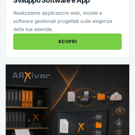
Sviluppo Software e App
Realizziamo applicazioni web, mobile e
software gestionali progettati sulle esigenze
della tua azienda.
SCOPRI