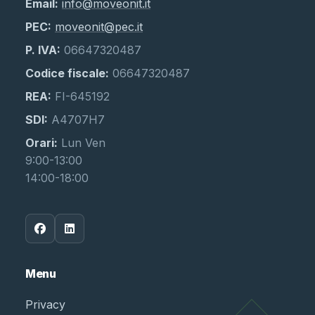
Email:
info@moveonit.it
PEC:
moveonit@pec.it
P. IVA:
06647320487
Codice fiscale:
06647320487
REA:
FI-645192
SDI:
A4707H7
Orari:
Lun Ven
9:00-13:00
14:00-18:00
Menu
Privacy