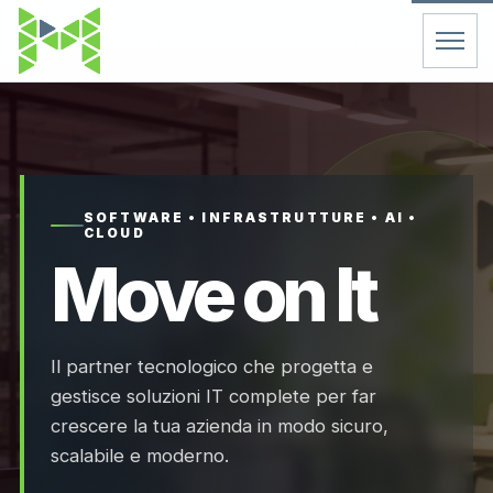
Home
Servizi
SOFTWARE • INFRASTRUTTURE • AI •
CLOUD
Chi Siamo
Move on It
Contatti
Il partner tecnologico che progetta e
FAQ
gestisce soluzioni IT complete per far
crescere la tua azienda in modo sicuro,
Support
scalabile e moderno.