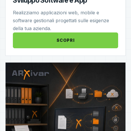
Sviluppo Software e App
Realizziamo applicazioni web, mobile e
software gestionali progettati sulle esigenze
della tua azienda.
SCOPRI