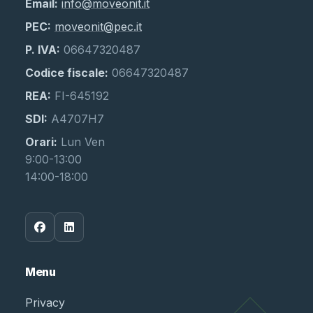
Email:
info@moveonit.it
PEC:
moveonit@pec.it
P. IVA:
06647320487
Codice fiscale:
06647320487
REA:
FI-645192
SDI:
A4707H7
Orari:
Lun Ven
9:00-13:00
14:00-18:00
Menu
Privacy