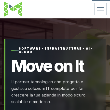
Home
Servizi
SOFTWARE • INFRASTRUTTURE • AI •
CLOUD
Chi Siamo
Move on It
Contatti
Il partner tecnologico che progetta e
FAQ
gestisce soluzioni IT complete per far
crescere la tua azienda in modo sicuro,
Support
scalabile e moderno.