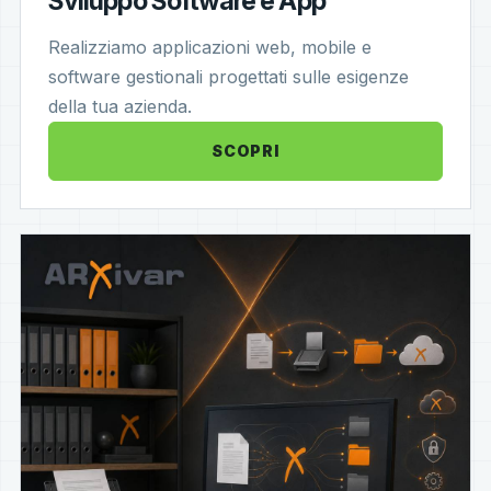
Sviluppo Software e App
Realizziamo applicazioni web, mobile e
software gestionali progettati sulle esigenze
della tua azienda.
SCOPRI