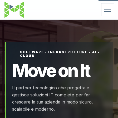
Home
Servizi
SOFTWARE • INFRASTRUTTURE • AI •
CLOUD
Chi Siamo
Move on It
Contatti
Il partner tecnologico che progetta e
FAQ
gestisce soluzioni IT complete per far
crescere la tua azienda in modo sicuro,
Support
scalabile e moderno.