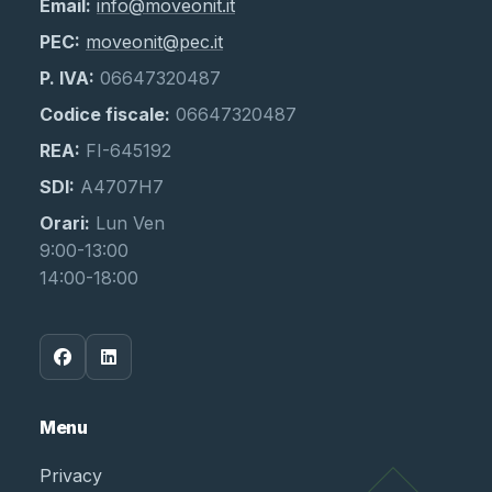
Email:
info@moveonit.it
PEC:
moveonit@pec.it
P. IVA:
06647320487
Codice fiscale:
06647320487
REA:
FI-645192
SDI:
A4707H7
Orari:
Lun Ven
9:00-13:00
14:00-18:00
Menu
Privacy