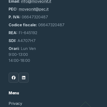
Email:
info@moveonit.it
PEC:
moveonit@pec.it
P. IVA:
06647320487
Codice fiscale:
06647320487
REA:
FI-645192
SDI:
A4707H7
Orari:
Lun Ven
9:00-13:00
14:00-18:00
Menu
Privacy