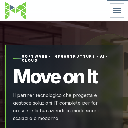
Home
Servizi
SOFTWARE • INFRASTRUTTURE • AI •
CLOUD
Chi Siamo
Move on It
Contatti
Il partner tecnologico che progetta e
FAQ
gestisce soluzioni IT complete per far
crescere la tua azienda in modo sicuro,
Support
scalabile e moderno.