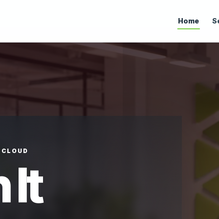
Home
S
• CLOUD
 It