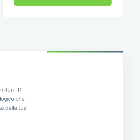
nitori IT:
ologico che
a della tua