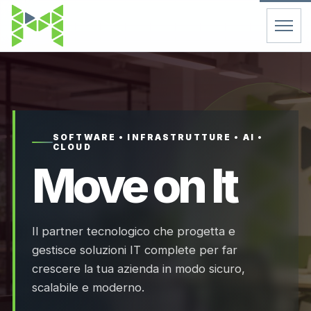
Home
Servizi
SOFTWARE • INFRASTRUTTURE • AI •
CLOUD
Chi Siamo
Move on It
Contatti
Il partner tecnologico che progetta e
FAQ
gestisce soluzioni IT complete per far
crescere la tua azienda in modo sicuro,
Support
scalabile e moderno.