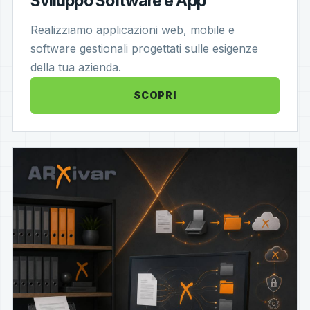
Sviluppo Software e App
Realizziamo applicazioni web, mobile e
software gestionali progettati sulle esigenze
della tua azienda.
SCOPRI