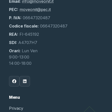
Email:
info@moveonit.it
PEC:
moveonit@pec.it
P. IVA:
06647320487
Codice fiscale:
06647320487
REA:
FI-645192
SDI:
A4707H7
Orari:
Lun Ven
9:00-13:00
14:00-18:00
Menu
Privacy