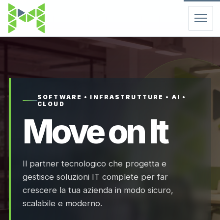
Home
Servizi
SOFTWARE • INFRASTRUTTURE • AI •
CLOUD
Chi Siamo
Move on It
Contatti
Il partner tecnologico che progetta e
FAQ
gestisce soluzioni IT complete per far
crescere la tua azienda in modo sicuro,
Support
scalabile e moderno.