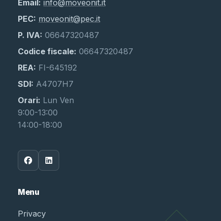
Email:
info@moveonit.it
PEC:
moveonit@pec.it
P. IVA:
06647320487
Codice fiscale:
06647320487
REA:
FI-645192
SDI:
A4707H7
Orari:
Lun Ven
9:00-13:00
14:00-18:00
Menu
Privacy