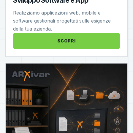
Sviluppo Software e App
Realizziamo applicazioni web, mobile e
software gestionali progettati sulle esigenze
della tua azienda.
SCOPRI